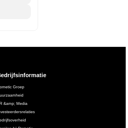
edrijfsinformatie
ometic Groep
uurzaamheid
R &amp; Media
nvesteerdersrelaties
edrijfsoverheid