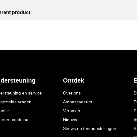
ferent product
dersteuning
Ontdek
B
ersteuning en service
Over ons
D
lgestelde vragen
Ambassadeurs
D
antie
Verhalen
P
d een handelaar
Nieuws
I
Shows en tentoonstellingen
B