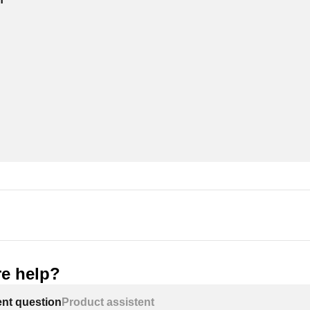
e help?
ent question
Product assistent