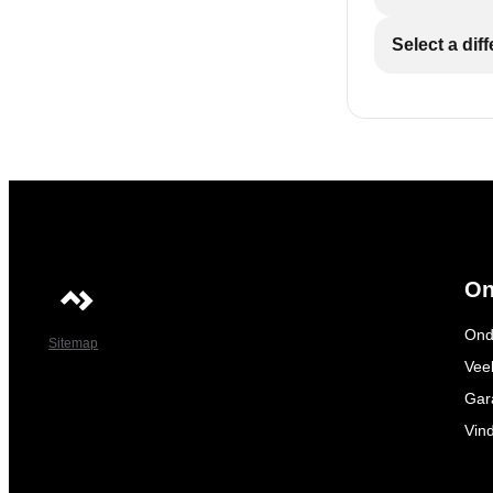
Select a dif
On
Ond
Sitemap
Vee
Gar
Vin