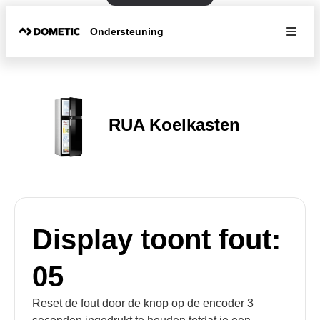
Ondersteuning
RUA Koelkasten
Display toont fout:
05
Reset de fout door de knop op de encoder 3