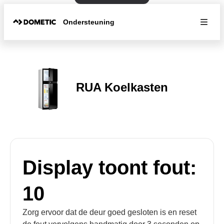
Ondersteuning
RUA Koelkasten
Display toont fout:
10
Zorg ervoor dat de deur goed gesloten is en reset