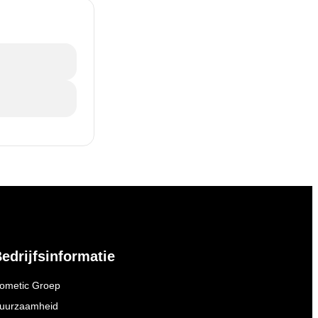
edrijfsinformatie
ometic Groep
uurzaamheid