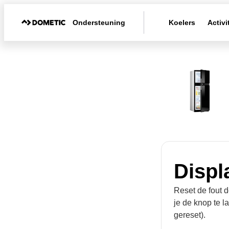
Ondersteuning
Koelers
Activi
Displ
Reset de fout 
je de knop te l
gereset).