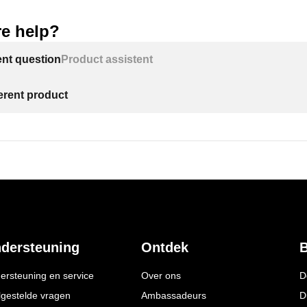
e help?
ent question
Product assistent
ferent product
dersteuning
Ontdek
B
ersteuning en service
Over ons
D
lgestelde vragen
Ambassadeurs
D