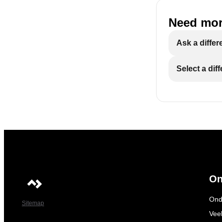
Need mor
Ask a differ
Select a dif
On
Ond
Sitemap
Vee