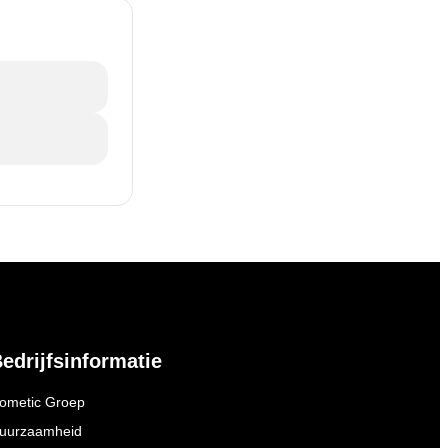
edrijfsinformatie
ometic Groep
uurzaamheid