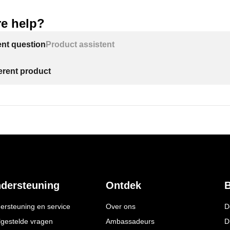
e help?
ent question
Product assistent
ferent product
dersteuning
Ontdek
B
ersteuning en service
Over ons
D
lgestelde vragen
Ambassadeurs
D