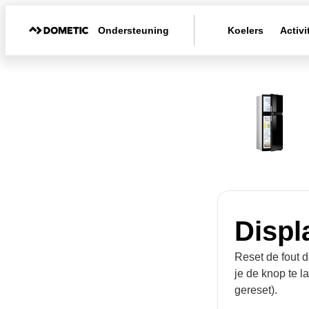
Ondersteuning
Koelers
Activi
Displ
Reset de fout 
je de knop te l
gereset).