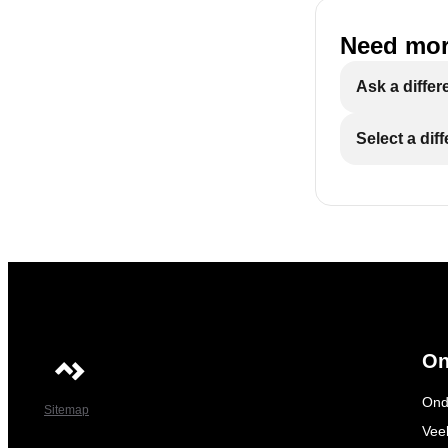
Need mor
Ask a differ
Select a dif
On
Ond
Sitemap
Vee