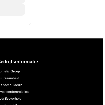
edrijfsinformatie
ometic Groep
uurzaamheid
R &amp; Media
nvesteerdersrelaties
edrijfsoverheid