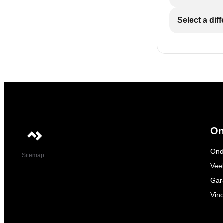
Select a dif
On
Ond
Sitemap
Vee
Gar
Vin