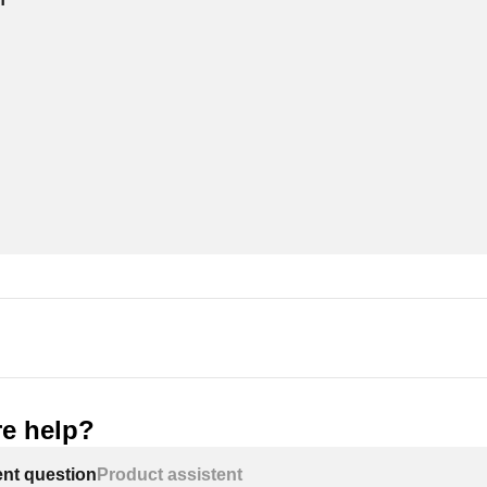
e help?
ent question
Product assistent