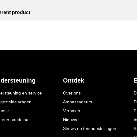
ferent product
dersteuning
Ontdek
B
ersteuning en service
Over ons
D
lgestelde vragen
Ambassadeurs
D
antie
Verhalen
P
d een handelaar
Nieuws
I
Shows en tentoonstellingen
B