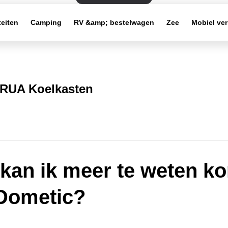
teiten
Camping
RV &amp; bestelwagen
Zee
Mobiel ve
RUA Koelkasten
kan ik meer te weten k
Dometic?