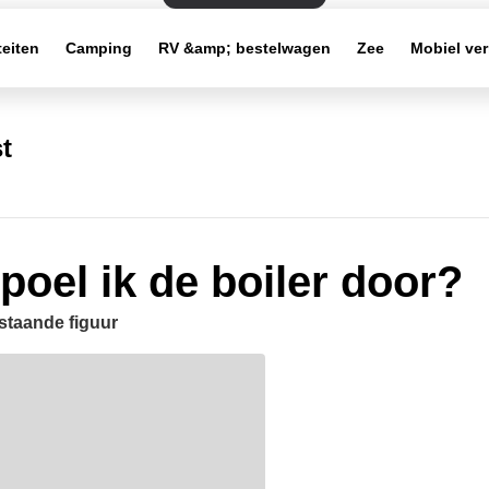
teiten
Camping
RV &amp; bestelwagen
Zee
Mobiel ve
t
poel ik de boiler door?
staande figuur