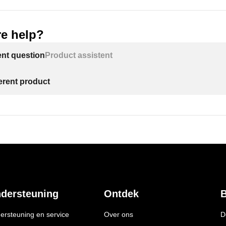
e help?
ent question
Product assistent
ferent product
dersteuning
Ontdek
B
ersteuning en service
Over ons
D