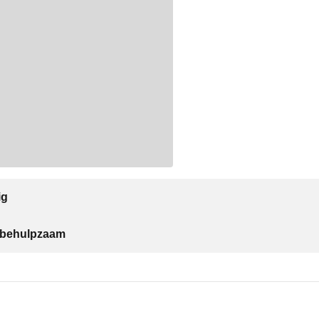
ig
t behulpzaam