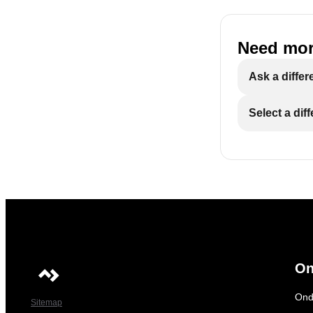
Need mor
Ask a differ
Select a dif
On
Ond
Sitemap