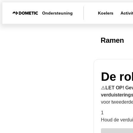
Ondersteuning
Koelers
Activi
Ramen
De ro
⚠️
LET OP! Gev
verduistering
voor tweederde
1
Houd de verduis