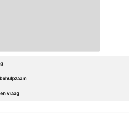
ig
t behulpzaam
een vraag