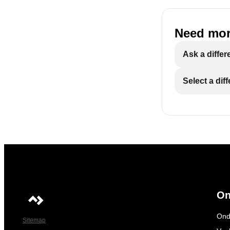
Need mor
Ask a differ
Select a dif
On
Ond
Sitemap