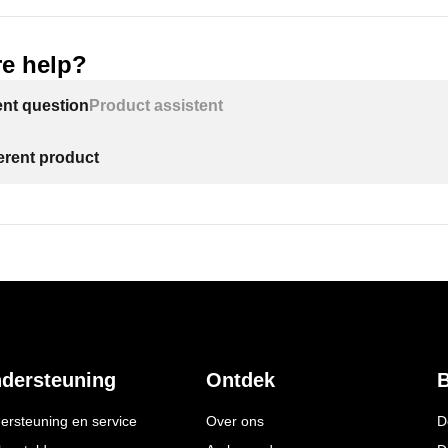
e help?
ent question
Product assistent
ferent product
dersteuning
Ontdek
B
ersteuning en service
Over ons
D