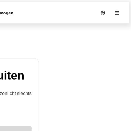
rmogen
uiten
 zonlicht slechts