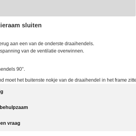
tieraam sluiten
terug aan een van de onderste draaihendels.
 spanning van de ventilatie overwinnen.
hendels 90°.
nd moet het buitenste nokje van de draaihendel in het frame zitt
ig
t behulpzaam
een vraag