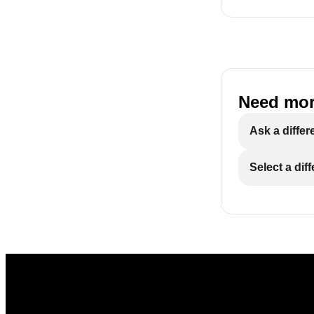
Need mor
Ask a differ
Select a dif