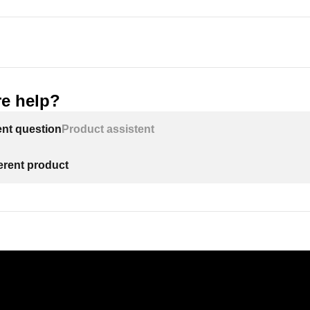
e help?
ent question
Product assistent
ferent product