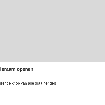
atieraam openen
grendelknop van alle draaihendels.