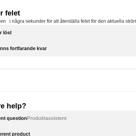
r felet
pen
i några sekunder för att återställa felet för den aktuella str
r löst
inns fortfarande kvar
e help?
ent question
Produktassistent
ferent product