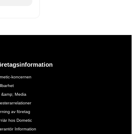
öretagsinformation
metic-koncernen
llbarhet
 &amp; Media
esterarrelationer
yrning av företag
rriär hos Dometic
verantör Information