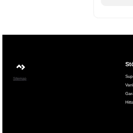
St
Sup
Sitemap
Vanl
Gar
Hitt