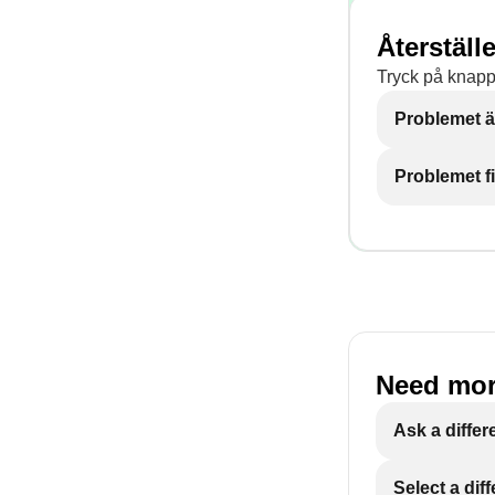
Återställe
Tryck på knap
Problemet ä
Problemet f
Need mor
Ask a differ
Select a dif