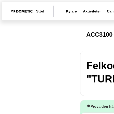
Stöd
Kylare
Aktiviteter
Cam
ACC3100 
Felko
"TURB
Prova den hä