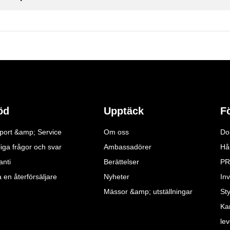
öd
Upptäck
F
port &amp; Service
Om oss
Do
iga frågor och svar
Ambassadörer
Hå
anti
Berättelser
PR
a en återförsäljare
Nyheter
Inv
Mässor &amp; utställningar
St
Ka
le