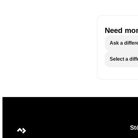
Need mor
Ask a differ
Select a dif
St