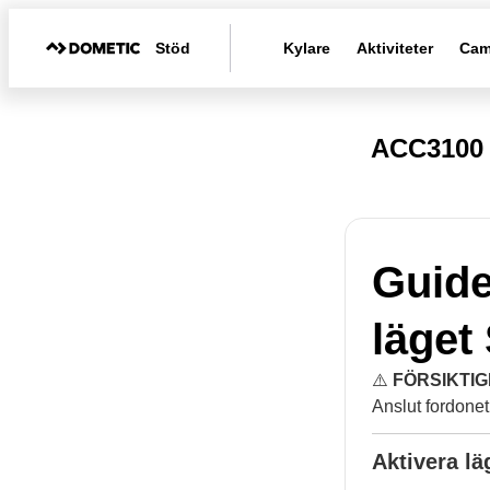
Stöd
Kylare
Aktiviteter
Cam
ACC3100 
Guide
läge
⚠️
FÖRSIKTIGH
Anslut fordonet 
Aktivera l