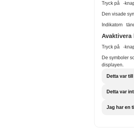
Tryck på
-knap
Den visade sym
Indikatorn
tän
Avaktivera
Tryck på
-knap
De symboler som
displayen.
Detta var till
Detta var int
Jag har en ti