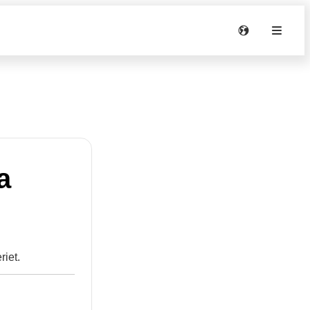
a
riet.