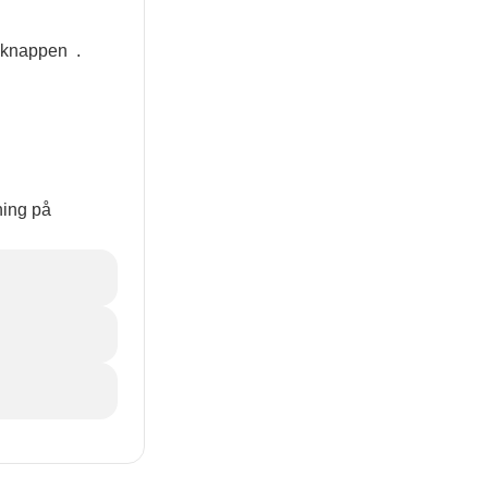
r knappen
.
ning på