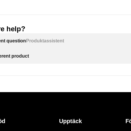
e help?
ent question
Produktassistent
ferent product
öd
Upptäck
F