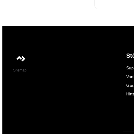
St
Sup
Sitemap
Vanl
Gar
Hitt