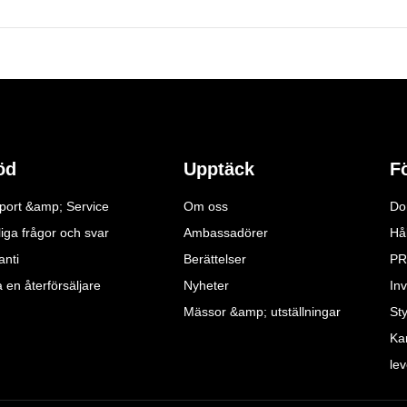
öd
Upptäck
F
port &amp; Service
Om oss
Do
iga frågor och svar
Ambassadörer
Hå
anti
Berättelser
PR
a en återförsäljare
Nyheter
Inv
Mässor &amp; utställningar
St
Ka
le