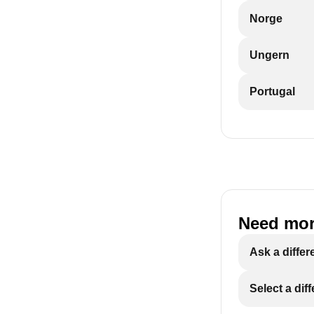
Norge
Ungern
Portugal
Need mor
Ask a differ
Select a dif