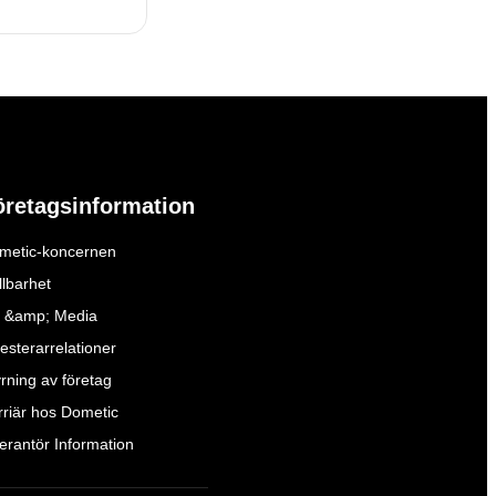
öretagsinformation
metic-koncernen
llbarhet
 &amp; Media
esterarrelationer
yrning av företag
rriär hos Dometic
verantör Information