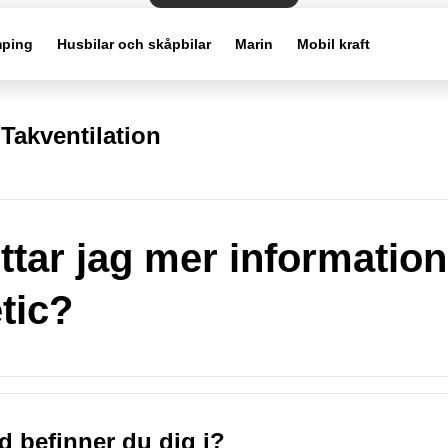
ping
Husbilar och skåpbilar
Marin
Mobil kraft
Takventilation
ittar jag mer informatio
tic?
nd befinner du dig i?