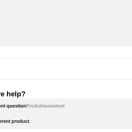
e help?
ent question
Produktassistent
ferent product