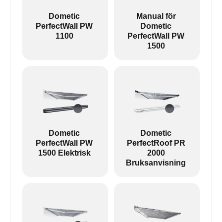
ut:
Dometic
Manual för
PerfectWall PW
Dometic
1100
PerfectWall PW
1500
Vänster: PW1100 --- Höger: Övriga markiser
Revo zip är en påsmarkis utan armar.
Dometic
Dometic
PerfectWall PW
PerfectRoof PR
1500 Elektrisk
2000
Bruksanvisning