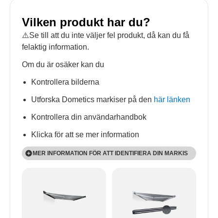
Vilken produkt har du?
⚠️Se till att du inte väljer fel produkt, då kan du få
felaktig information.
Om du är osäker kan du
Kontrollera bilderna
Utforska Dometics markiser på den
här länken
Kontrollera din användarhandbok
Klicka för att se mer information
MER INFORMATION FÖR ATT IDENTIFIERA DIN MARKIS
PW-produkterna är väggmonterade och PR-
produkterna är takmonterade.
På alla PW och PR utom PW 1100 kan en motor
inkluderas, vilket gör att slutet ser lite annorlunda