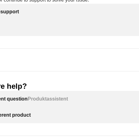
 support
e help?
ent question
Produktassistent
ferent product