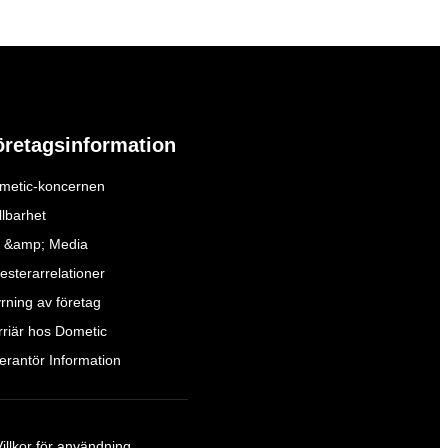
öretagsinformation
metic-koncernen
llbarhet
 &amp; Media
esterarrelationer
yrning av företag
rriär hos Dometic
verantör Information
Villkor för användning