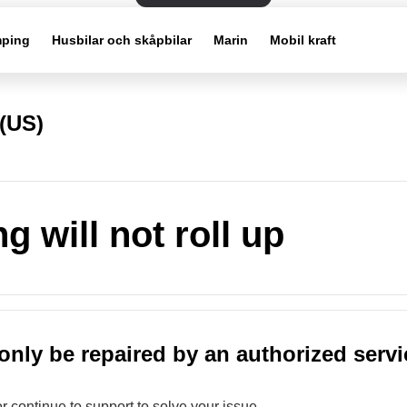
ping
Husbilar och skåpbilar
Marin
Mobil kraft
(US)
g will not roll up
only be repaired by an authorized servi
or continue to support to solve your issue.