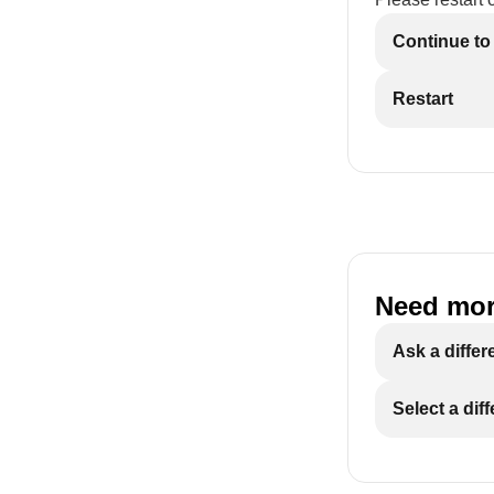
Continue to
Restart
Need mor
Ask a differ
Select a dif