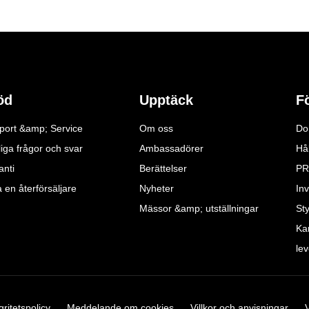
öd
Upptäck
F
port &amp; Service
Om oss
Do
iga frågor och svar
Ambassadörer
Hå
anti
Berättelser
PR
a en återförsäljare
Nyheter
Inv
Mässor &amp; utställningar
St
Ka
le
gritetspolicy
Meddelande om cookies
Villkor och anvisningar