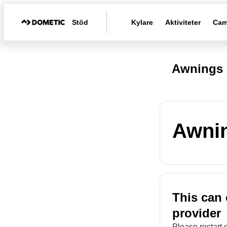
Stöd
Kylare
Aktiviteter
Cam
Awnings 
Awnin
This can 
provider
Please restart 