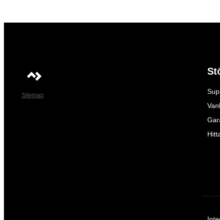
St
Sup
Sitemap
Vanl
Gar
Hitt
Inte