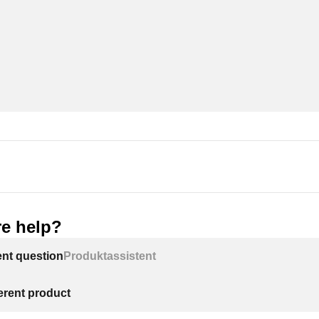
e help?
ent question
Produktassistent
ferent product