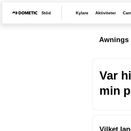
Stöd
Kylare
Aktiviteter
Cam
Awnings 
Var h
min p
Vilket la