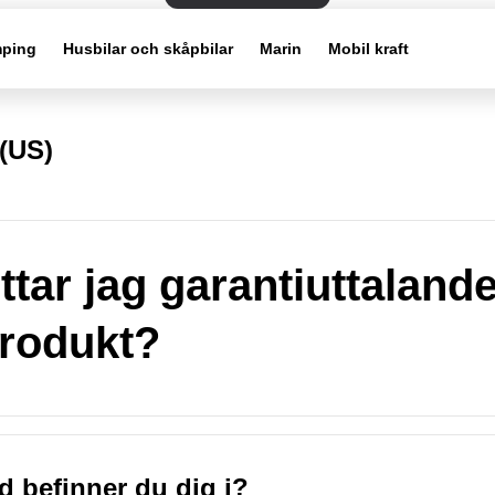
ping
Husbilar och skåpbilar
Marin
Mobil kraft
(US)
ittar jag garantiuttalan
rodukt?
nd befinner du dig i?