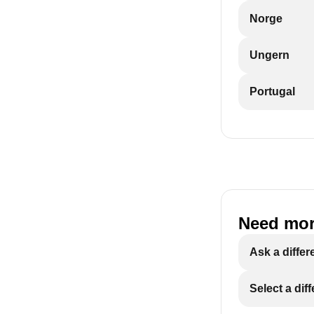
Norge
Ungern
Portugal
Need mor
Ask a differ
Select a dif