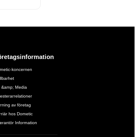
öretagsinformation
metic-koncernen
llbarhet
 &amp; Media
esterarrelationer
yrning av företag
rriär hos Dometic
verantör Information