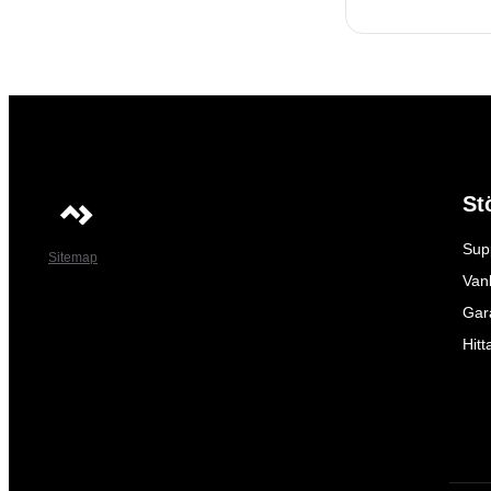
St
Sup
Sitemap
Vanl
Gar
Hitt