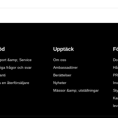
öd
Upptäck
F
port &amp; Service
Om oss
Do
iga frågor och svar
Ambassadörer
Hå
anti
Berättelser
PR
a en återförsäljare
Nyheter
Inv
Mässor &amp; utställningar
St
Ka
le