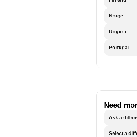
Norge
Ungern
Portugal
Need mor
Ask a differ
Select a dif