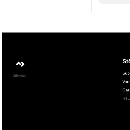
St
Sup
Sitemap
Vanl
Gar
Hitt