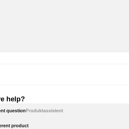
e help?
ent question
Produktassistent
ferent product