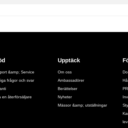
öd
Upptäck
F
port &amp; Service
Om oss
Do
iga frågor och svar
Ambassadörer
Hå
anti
Berättelser
PR
a en återförsäljare
Nyheter
Inv
Mässor &amp; utställningar
St
Ka
le