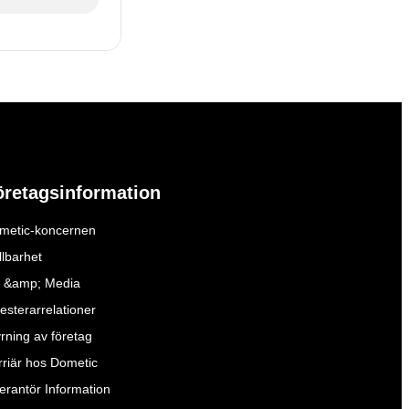
öretagsinformation
metic-koncernen
llbarhet
 &amp; Media
esterarrelationer
yrning av företag
rriär hos Dometic
verantör Information