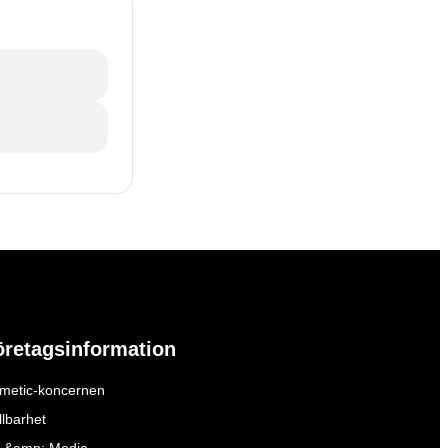
öretagsinformation
metic-koncernen
llbarhet