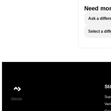
Need mor
Ask a differ
Select a dif
St
Sup
Sitemap
Vanl