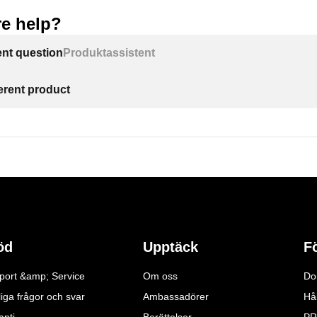
e help?
ent question
Produktassistent
ferent product
öd
Upptäck
F
port &amp; Service
Om oss
Do
iga frågor och svar
Ambassadörer
Hå