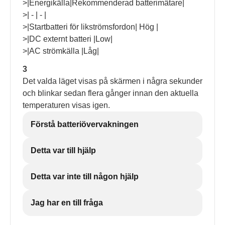
>|Energikälla|Rekommenderad batterimätare|
>| - | - |
>|Startbatteri för likströmsfordon| Hög |
>|DC externt batteri |Low|
>|AC strömkälla |Låg|
3
Det valda läget visas på skärmen i några sekunder
och blinkar sedan flera gånger innan den aktuella
temperaturen visas igen.
Förstå batteriövervakningen
Detta var till hjälp
Detta var inte till någon hjälp
Jag har en till fråga