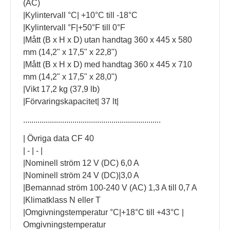
(AC)
|Kylintervall °C| +10°C till -18°C
|Kylintervall °F|+50°F till 0°F
|Mått (B x H x D) utan handtag 360 x 445 x 580
mm (14,2" x 17,5" x 22,8")
|Mått (B x H x D) med handtag 360 x 445 x 710
mm (14,2" x 17,5" x 28,0")
|Vikt 17,2 kg (37,9 lb)
|Förvaringskapacitet| 37 lt|
...................................................................
| Övriga data CF 40
| - | - |
|Nominell ström 12 V (DC) 6,0 A
|Nominell ström 24 V (DC)|3,0 A
|Bemannad ström 100-240 V (AC) 1,3 A till 0,7 A
|Klimatklass N eller T
|Omgivningstemperatur °C|+18°C till +43°C |
Omgivningstemperatur