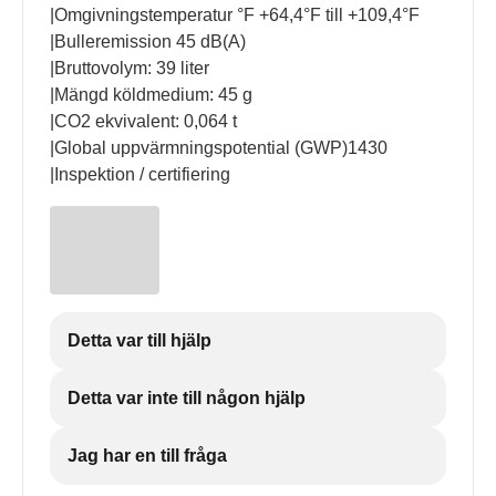
|Omgivningstemperatur °F +64,4°F till +109,4°F
|Bulleremission 45 dB(A)
|Bruttovolym: 39 liter
|Mängd köldmedium: 45 g
|CO2 ekvivalent: 0,064 t
|Global uppvärmningspotential (GWP)1430
|Inspektion / certifiering
Detta var till hjälp
Detta var inte till någon hjälp
Jag har en till fråga