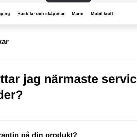
ping
Husbilar och skåpbilar
Marin
Mobil kraft
xar
ittar jag närmaste servi
der?
rantin på din produkt?