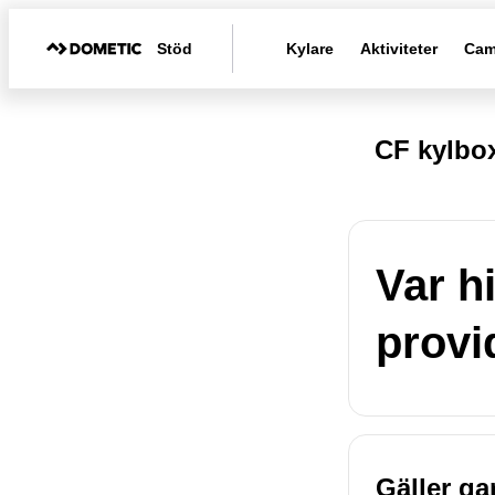
Stöd
Kylare
Aktiviteter
Cam
CF kylbo
Var h
provi
Gäller ga