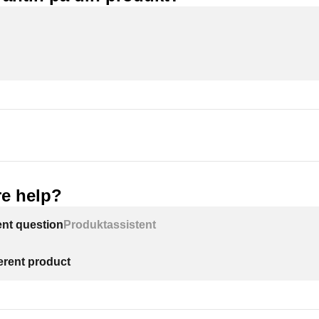
e help?
ent question
Produktassistent
ferent product