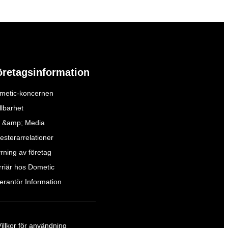
öretagsinformation
metic-koncernen
llbarhet
 &amp; Media
esterarrelationer
yrning av företag
rriär hos Dometic
verantör Information
Villkor för användning