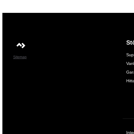
St
Sup
Sitemap
Vanl
Gar
Hitt
Inte