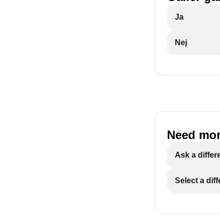
Ja
Nej
Need mor
Ask a differ
Select a dif