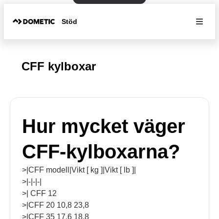
Stöd
CFF kylboxar
Hur mycket väger
CFF-kylboxarna?
>|CFF modell|Vikt [ kg ]|Vikt [ lb ]|
>|-|-|-|
>| CFF 12
>|CFF 20 10,8 23,8
>|CFF 35 17,6 18,8