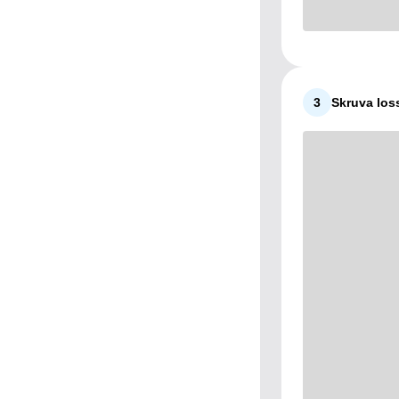
3
Skruva los