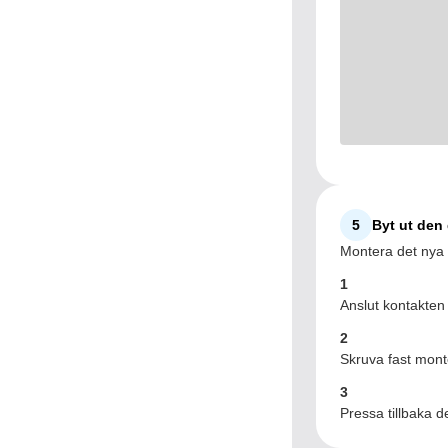
5
Byt ut den
Montera det nya 
1
Anslut kontakten f
2
Skruva fast mont
3
Pressa tillbaka d