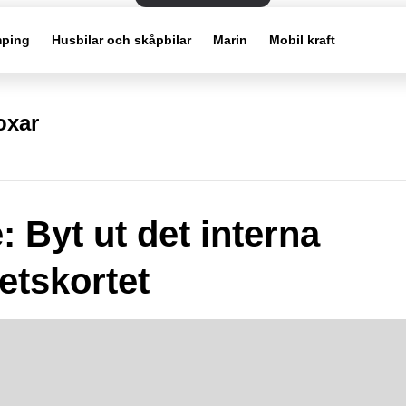
ping
Husbilar och skåpbilar
Marin
Mobil kraft
oxar
: Byt ut det interna
retskortet