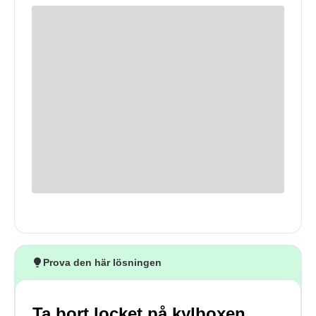
Prova den här lösningen
Ta bort locket på kylboxen