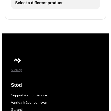
Select a different product
3
Den valda temperaturenheten visas på skärmen
och blinkar sedan några gånger innan den
3
aktuella temperaturen visas igen.
Den valda temperaturenheten visas på displayen
och blinkar sedan några gånger innan den
aktuella temperaturen visas igen.
Sitemap
Stöd
Support &amp; Service
Vanliga frågor och svar
Garanti