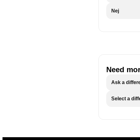
Nej
Need mor
Ask a differ
Select a dif