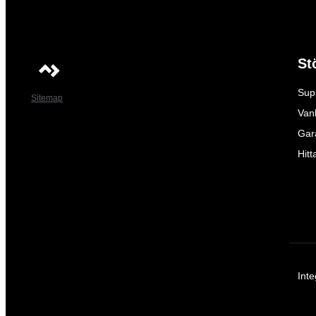
St
Sup
Sitemap
Vanl
Gar
Hitt
Inte