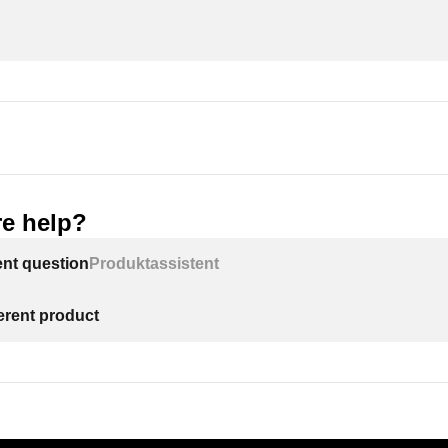
e help?
ent question
Produktassistent
ferent product