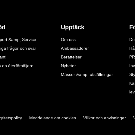
öd
Upptäck
F
port &amp; Service
Om oss
Do
iga frågor och svar
Ambassadörer
Hå
anti
Berättelser
PR
a en återförsäljare
Nyheter
Inv
Mässor &amp; utställningar
St
Ka
le
gritetspolicy
Meddelande om cookies
Villkor och anvisningar