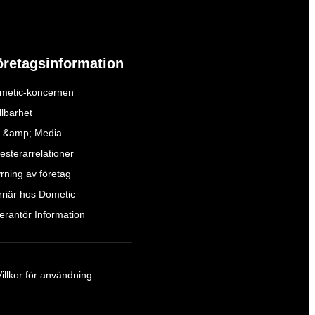
öretagsinformation
metic-koncernen
llbarhet
 &amp; Media
esterarrelationer
yrning av företag
rriär hos Dometic
verantör Information
Villkor för användning