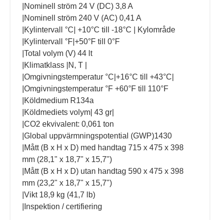
|Nominell ström 24 V (DC) 3,8 A
|Nominell ström 240 V (AC) 0,41 A
|Kylintervall °C| +10°C till -18°C | Kylområde
|Kylintervall °F|+50°F till 0°F
|Total volym (V) 44 lt
|Klimatklass |N, T |
|Omgivningstemperatur °C|+16°C till +43°C|
|Omgivningstemperatur °F +60°F till 110°F
|Köldmedium R134a
|Köldmediets volym| 43 gr|
|CO2 ekvivalent: 0,061 ton
|Global uppvärmningspotential (GWP)1430
|Mått (B x H x D) med handtag 715 x 475 x 398
mm (28,1" x 18,7" x 15,7")
|Mått (B x H x D) utan handtag 590 x 475 x 398
mm (23,2" x 18,7" x 15,7")
|Vikt 18,9 kg (41,7 lb)
|Inspektion / certifiering