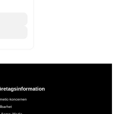
öretagsinformation
metic-koncernen
llbarhet