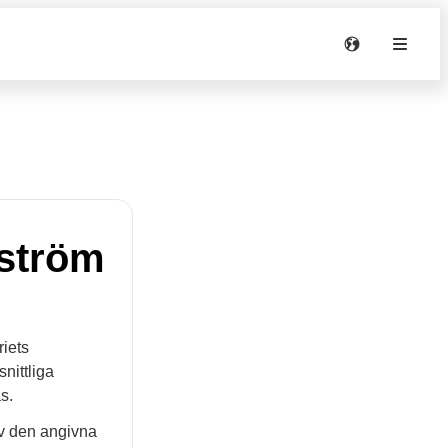
 ström
riets
nittliga
s.
av den angivna