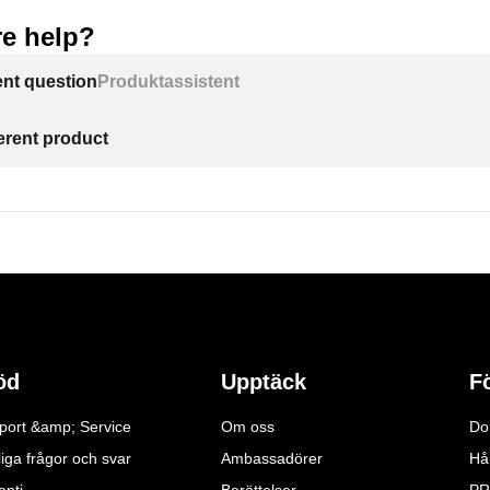
e help?
ent question
Produktassistent
ferent product
öd
Upptäck
F
port &amp; Service
Om oss
Do
iga frågor och svar
Ambassadörer
Hå