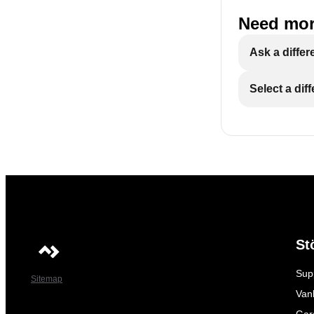
Need mor
Ask a differ
Select a dif
St
Sup
Sitemap
Vanl