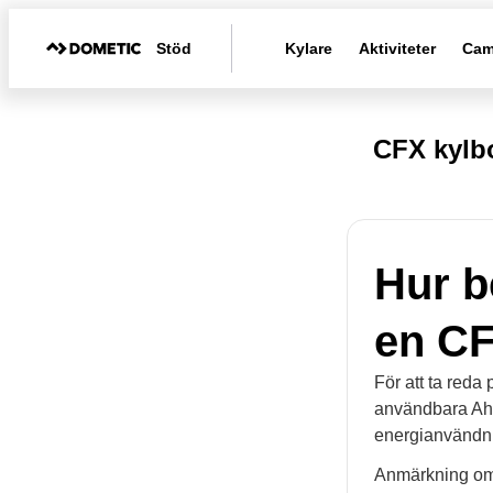
Stöd
Kylare
Aktiviteter
Cam
CFX kylb
Hur b
en C
För att ta reda
användbara Ah-
energianvändnin
Anmärkning om 