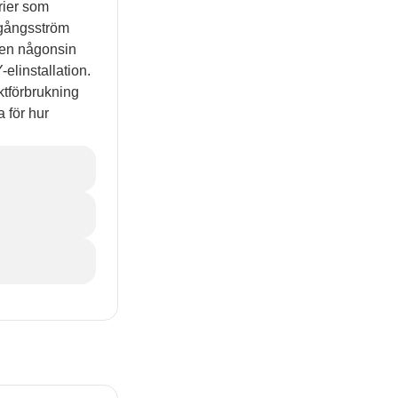
rier som
ngångsström
ten någonsin
elinstallation.
ktförbrukning
a för hur