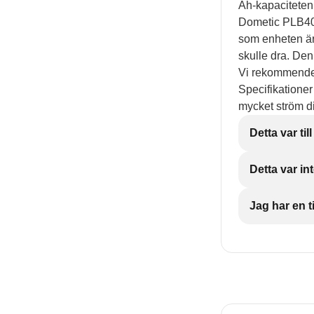
Ah-kapaciteten,
Dometic PLB40
som enheten är
skulle dra. Den
Vi rekommendera
Specifikationer
mycket ström d
Detta var till
Detta var int
Jag har en ti