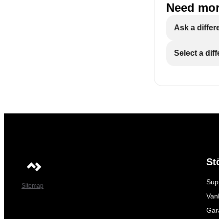
Need mor
Ask a differ
Select a dif
St
Sup
Sitemap
Vanl
Gar