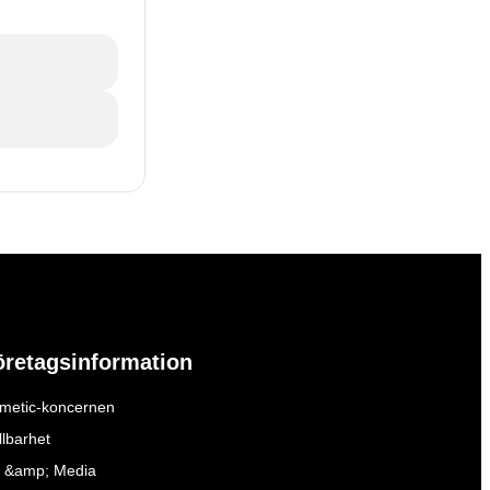
öretagsinformation
metic-koncernen
llbarhet
 &amp; Media