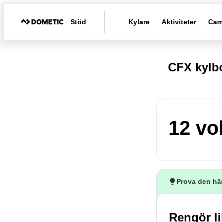
Stöd
Kylare
Aktiviteter
Cam
CFX kylb
12 vo
Prova den hä
Rengör li