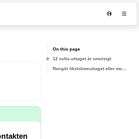
On this page
12 volts-uttaget är smutsigt
Rengör likströmsuttaget eller montera til
ontakten