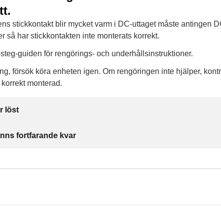
tt.
s stickkontakt blir mycket varm i DC-uttaget måste antingen D
er så har stickkontakten inte monterats korrekt.
r-steg-guiden för rengörings- och underhållsinstruktioner.
ing, försök köra enheten igen. Om rengöringen inte hjälper, kont
 korrekt monterad.
r löst
inns fortfarande kvar