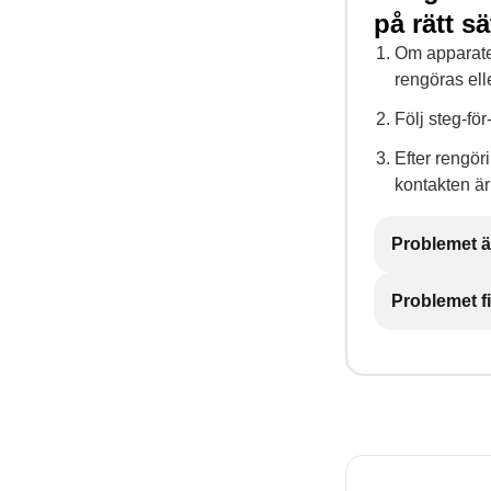
på rätt sä
Om apparaten
rengöras ell
Följ steg-fö
Efter rengör
kontakten är
Problemet ä
Problemet f