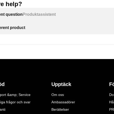
e help?
ent question
Produktassistent
ferent product
öd
Upptäck
F
port &amp; Service
Om oss
Do
iga frågor och svar
Ambassadörer
Hå
anti
Berättelser
PR