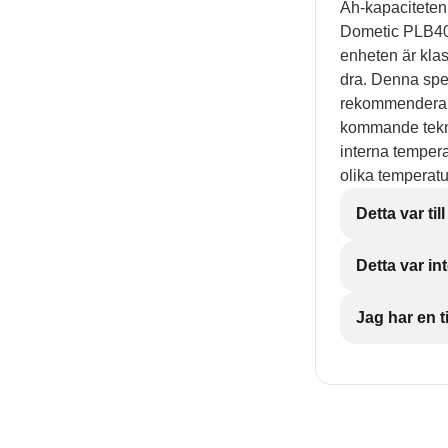
Ah-kapaciteten,
Dometic PLB40
enheten är kla
dra. Denna spec
rekommenderar a
kommande tekni
interna tempera
olika temperatu
Detta var till
Detta var int
Jag har en ti