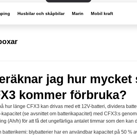
ping
Husbilar och skåpbilar
Marin
Mobil kraft
boxar
eräknar jag hur mycket
FX3 kommer förbruka?
 på hur länge CFX3 kan drivas med ett 12V-batteri, dividera batte
kapacitet (se avsnittet om batterikapacitet) med CFX3:s genoms
g (Ah/h) för att få det ungefärliga antalet timmar som den kan d
batterikemi: blybatterier har en användbar kapacitet på 50 % 