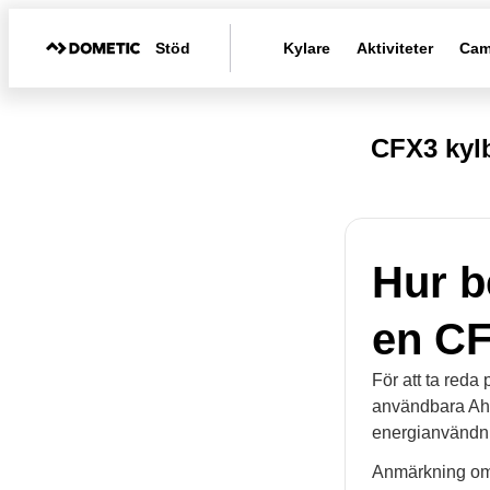
Stöd
Kylare
Aktiviteter
Cam
CFX3 kyl
Hur b
en C
För att ta reda
användbara Ah-
energianvändnin
Anmärkning om 