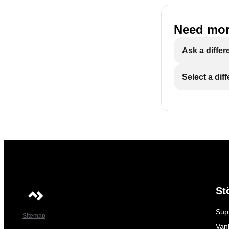
Need mor
Ask a differ
Select a dif
St
Sup
Sitemap
Vanl