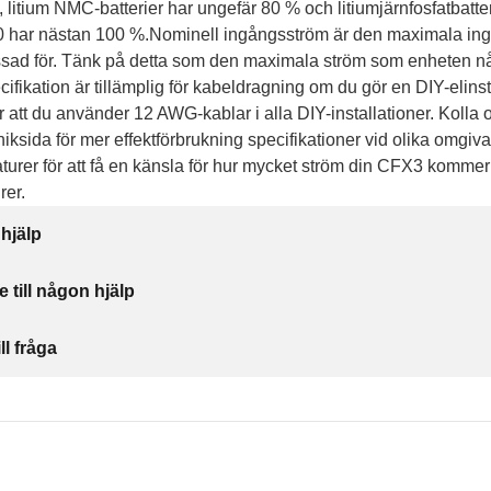
 litium NMC-batterier har ungefär 80 % och litiumjärnfosfatbatte
 har nästan 100 %.Nominell ingångsström är den maximala in
ssad för. Tänk på detta som den maximala ström som enheten n
ifikation är tillämplig för kabeldragning om du gör en DIY-elinsta
tt du använder 12 AWG-kablar i alla DIY-installationer. Kolla o
ksida för mer effektförbrukning specifikationer vid olika omgiv
turer för att få en känsla för hur mycket ström din CFX3 kommer
rer.
 hjälp
e till någon hjälp
ll fråga