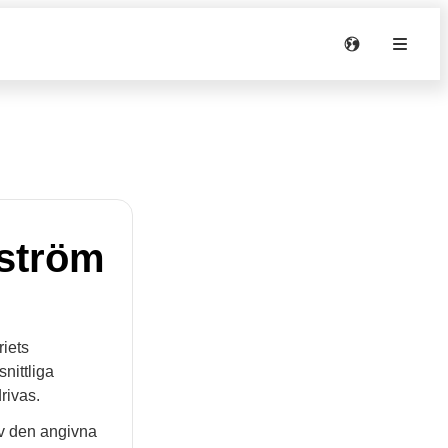
 ström
riets
nittliga
rivas.
av den angivna