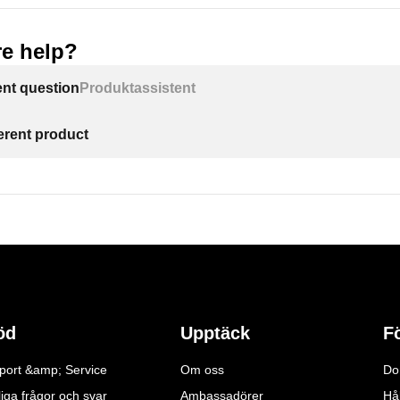
e help?
ent question
Produktassistent
ferent product
öd
Upptäck
F
port &amp; Service
Om oss
Do
iga frågor och svar
Ambassadörer
Hå