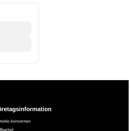
öretagsinformation
metic-koncernen
llbarhet