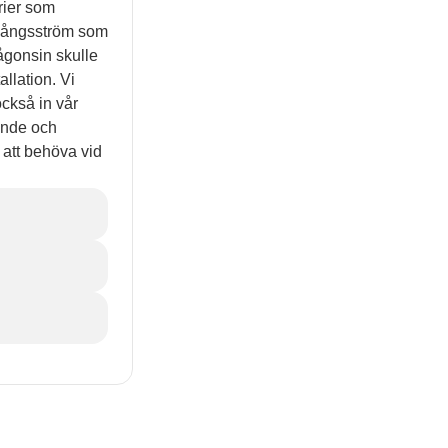
rier som
gångsström som
ågonsin skulle
llation. Vi
ckså in vår
ande och
 att behöva vid