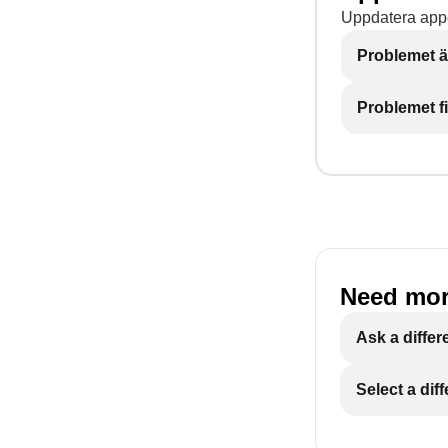
Uppdatera appe
Problemet ä
Problemet f
Need mor
Ask a differ
Select a dif