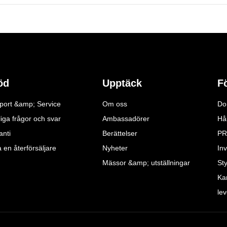
öd
Upptäck
F
port &amp; Service
Om oss
Do
iga frågor och svar
Ambassadörer
Hå
anti
Berättelser
PR
a en återförsäljare
Nyheter
Inv
Mässor &amp; utställningar
St
Ka
le