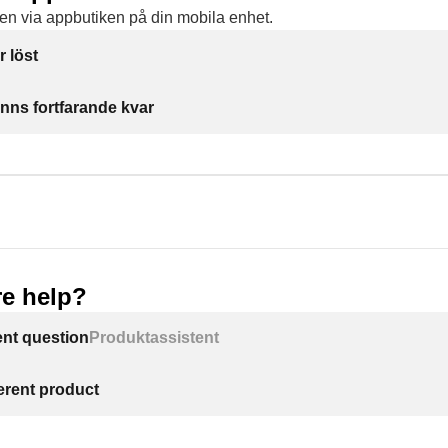
n via appbutiken på din mobila enhet.
r löst
inns fortfarande kvar
e help?
ent question
Produktassistent
ferent product