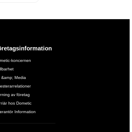
öretagsinformation
metic-koncernen
llbarhet
 &amp; Media
esterarrelationer
yrning av företag
rriär hos Dometic
verantör Information