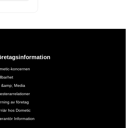
öretagsinformation
metic-koncernen
llbarhet
 &amp; Media
esterarrelationer
yrning av företag
rriär hos Dometic
verantör Information