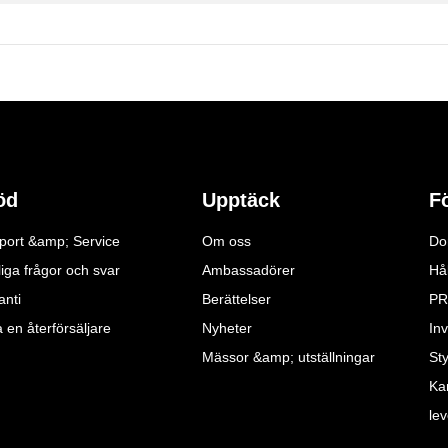
öd
Upptäck
F
port &amp; Service
Om oss
Do
iga frågor och svar
Ambassadörer
Hå
anti
Berättelser
PR
a en återförsäljare
Nyheter
Inv
Mässor &amp; utställningar
St
Ka
le