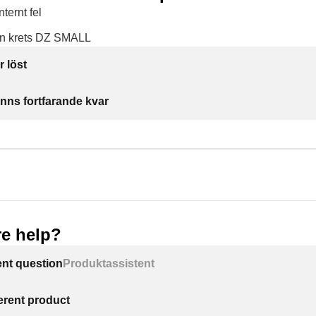
nternt fel
 krets DZ SMALL
r löst
inns fortfarande kvar
e help?
ent question
Produktassistent
ferent product