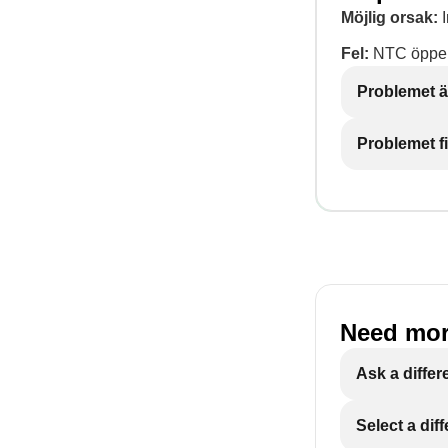
Möjlig orsak:
I
Fel:
NTC öppen
Problemet ä
Problemet f
Need mor
Ask a differ
Select a dif