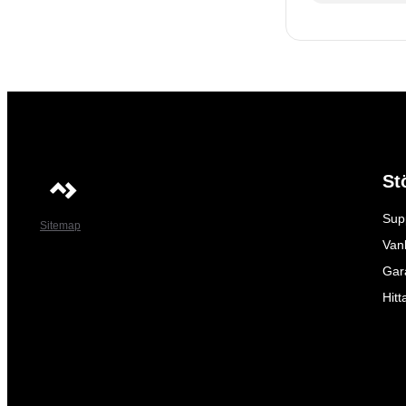
St
Sup
Sitemap
Vanl
Gar
Hitt