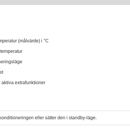
peratur (målvärde) i °C
stemperatur
neringsläge
et
 aktiva extrafunktioner
konditioneringen eller sätter den i standby-läge.