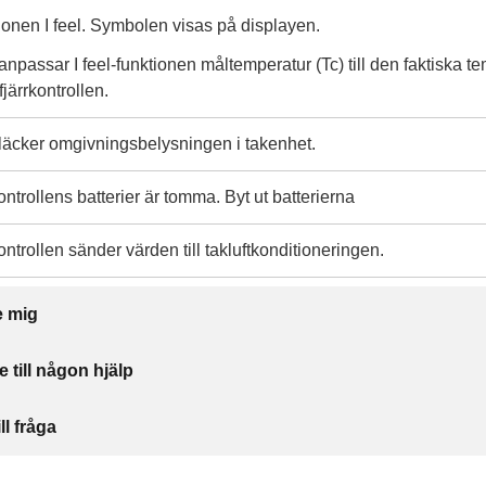
tionen I feel. Symbolen visas på displayen.
anpassar I feel-funktionen måltemperatur (Tc) till den faktiska t
ärrkontrollen.
läcker omgivningsbelysningen i takenhet.
kontrollens batterier är tomma. Byt ut batterierna
kontrollen sänder värden till takluftkonditioneringen.
e mig
e till någon hjälp
ll fråga