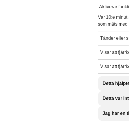
Aktiverar funk
Var 10:e minut 
som mäts med fj
Tänder eller s
Visar att fjärr
Visar att fjärr
Detta hjälpt
Detta var int
Jag har en ti