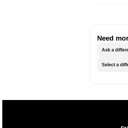
Need mor
Ask a differ
Select a dif