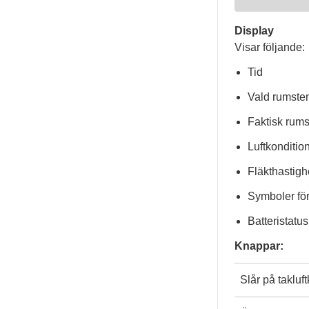
Display
Visar följande:
Tid
Vald rumstem
Faktisk rum
Luftkonditio
Fläkthastigh
Symboler för
Batteristatus
Knappar:
Slår på takluft