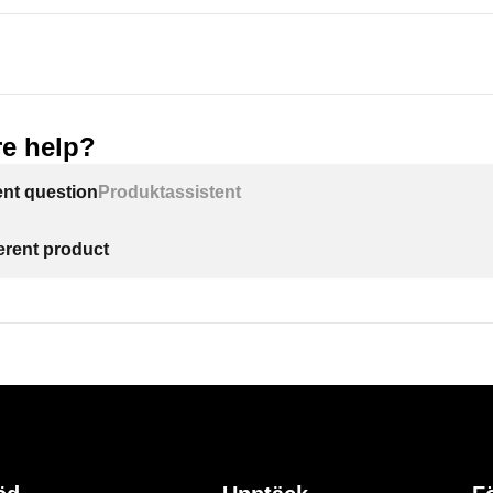
e help?
ent question
Produktassistent
ferent product