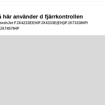
 här använder d fjärrkontrollen
l FreshJet FJX4233EEH/FJX4333E(EH)/FJX7333IHP/
FJX7457IHP