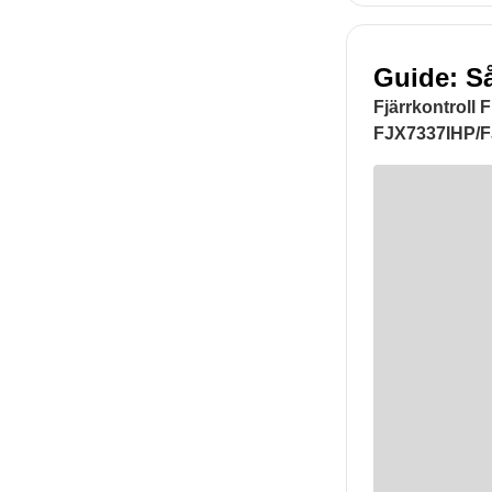
Guide: Så
Fjärrkontrol
FJX7337IHP/