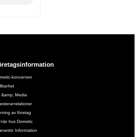
öretagsinformation
metic-koncernen
llbarhet
 &amp; Media
esterarrelationer
yrning av företag
rriär hos Dometic
verantör Information