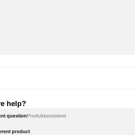
e help?
ent question
Produktassistent
ferent product