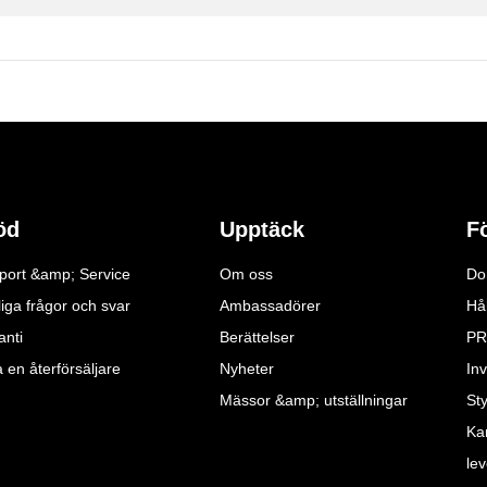
öd
Upptäck
F
port &amp; Service
Om oss
Do
iga frågor och svar
Ambassadörer
Hå
anti
Berättelser
PR
a en återförsäljare
Nyheter
Inv
Mässor &amp; utställningar
St
Ka
le