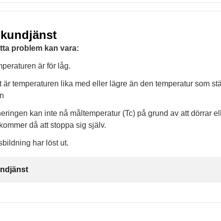
 kundjänst
etta problem kan vara:
peraturen är för låg.
et är temperaturen lika med eller lägre än den temperatur som stäl
en
neringen kan inte nå måltemperatur (Tc) på grund av att dörrar ell
ommer då att stoppa sig själv.
sbildning har löst ut.
ndjänst