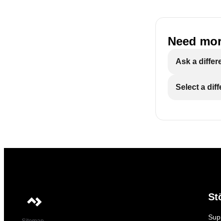
Need mor
Ask a differ
Select a dif
St
Sup