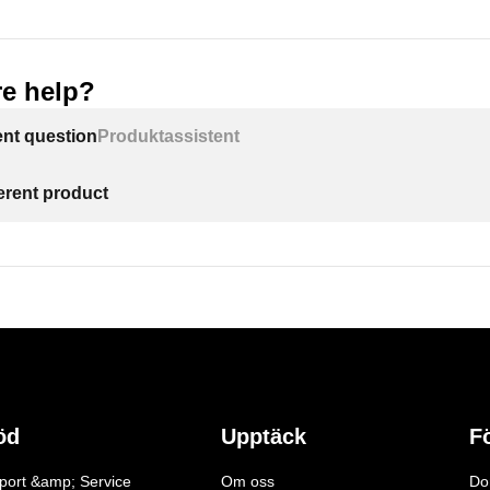
e help?
ent question
Produktassistent
ferent product
öd
Upptäck
F
port &amp; Service
Om oss
Do