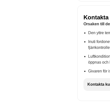
Kontakta
Orsaken till d
Den yttre tem
Inuti fordon
fjärrkontroll
Luftkonditio
öppnas och k
Givaren för i
Kontakta ku