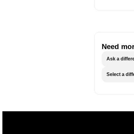
Need mor
Ask a differ
Select a dif