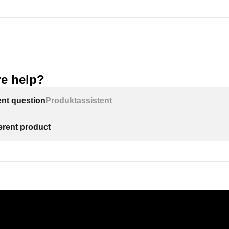
e help?
ent question
Produktassistent
ferent product