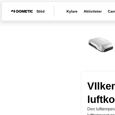
Stöd
Kylare
Aktiviteter
Cam
VIlke
luftk
Den lufttemper