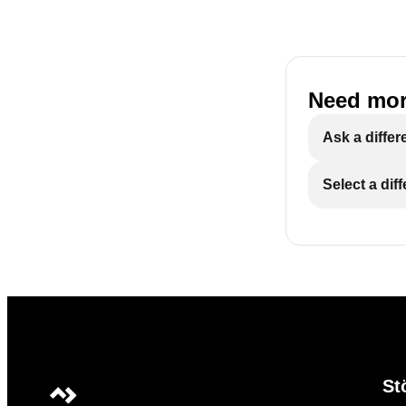
Need mor
Ask a differ
Select a dif
St