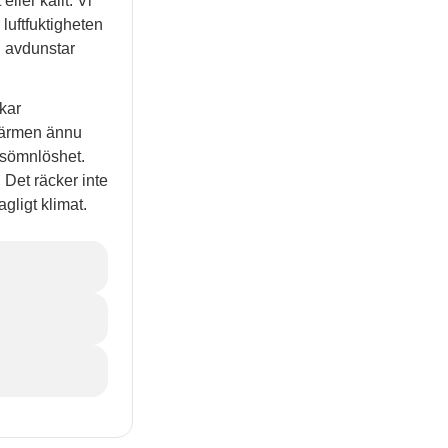
eller kallt. Vi
 luftfuktigheten
en avdunstar
skar
 värmen ännu
h sömnlöshet.
 Det räcker inte
agligt klimat.