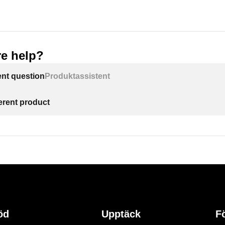
e help?
ent question
Produktassistent
ferent product
öd
Upptäck
F