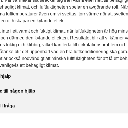
. Vår värmekänsla sträcker sig från varmt eller hett till behagligt 
 behagligt klimat, och luftfuktigheten spelar en avgörande roll. När
arma lufttemperaturer även om vi svettas, torr värme gör att svett
en och skapar en kylande effekt.
inte i ett varmt och fuktigt klimat, när luftfuktigheten är hög min
 och därmed den kylande effekten. Resultatet blir att vi känner
ns fuktig och klibbig, vilket kan leda till cirkulationsproblem oc
i åtanke blir det uppenbart vad en bra luftkonditionering ska göra.
et är också nödvändigt att minska luftfuktigheten för att få ett beh
anligtvis ett behagligt klimat.
 hjälp
e till någon hjälp
ll fråga