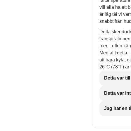
lufttemperaturen
vill alla ha ett
är låg tål vi v
snabbt från hud
Detta sker dock 
transpirationen
mer. Luften kän
Med allt detta 
att bara kyla, d
26°C (78°F) är v
Detta var till
Detta var int
Jag har en ti