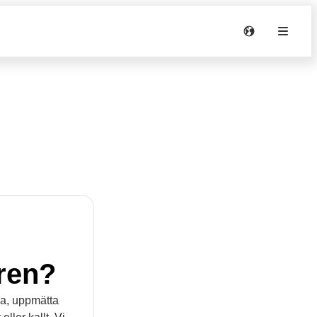
ren?
ka, uppmätta