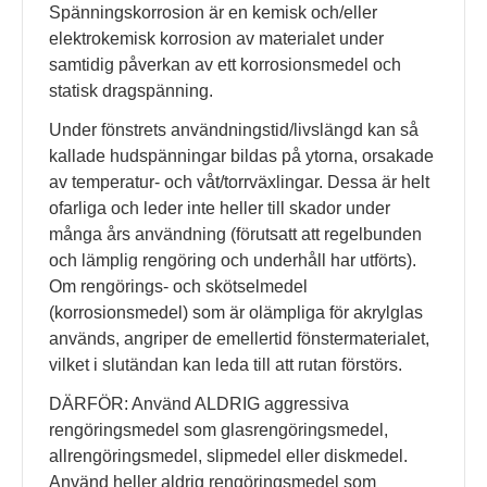
Spänningskorrosion är en kemisk och/eller
elektrokemisk korrosion av materialet under
samtidig påverkan av ett korrosionsmedel och
statisk dragspänning.
Under fönstrets användningstid/livslängd kan så
kallade hudspänningar bildas på ytorna, orsakade
av temperatur- och våt/torrväxlingar. Dessa är helt
ofarliga och leder inte heller till skador under
många års användning (förutsatt att regelbunden
och lämplig rengöring och underhåll har utförts).
Om rengörings- och skötselmedel
(korrosionsmedel) som är olämpliga för akrylglas
används, angriper de emellertid fönstermaterialet,
vilket i slutändan kan leda till att rutan förstörs.
DÄRFÖR: Använd ALDRIG aggressiva
rengöringsmedel som glasrengöringsmedel,
allrengöringsmedel, slipmedel eller diskmedel.
Använd heller aldrig rengöringsmedel som