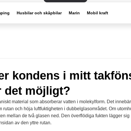
ping
Husbilar och skåpbilar
Marin
Mobil kraft
er kondens i mitt takföns
r det möjligt?
ganiskt material som absorberar vatten i molekylform. Det innebär
m rutan och höja luftfuktigheten i dubbelglasområdet. Om utom
ften mellan de två glasen ned. Den överflödiga fukten lägger sig
insidan av den yttre rutan.