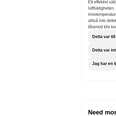
Ett effektivt sä
luftfuktigheten
innetemperature
alltså inte def
tålamod tills k
Detta var till
Detta var int
Jag har en ti
Need mor