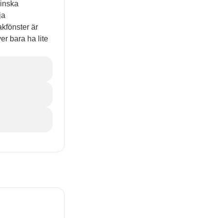
minska
ja
akfönster är
er bara ha lite