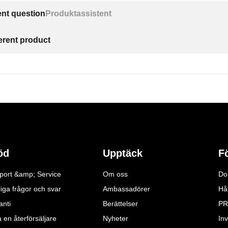
ent question
Produktassistent
ferent product
öd
Upptäck
F
port &amp; Service
Om oss
Do
iga frågor och svar
Ambassadörer
Hå
anti
Berättelser
PR
a en återförsäljare
Nyheter
Inv