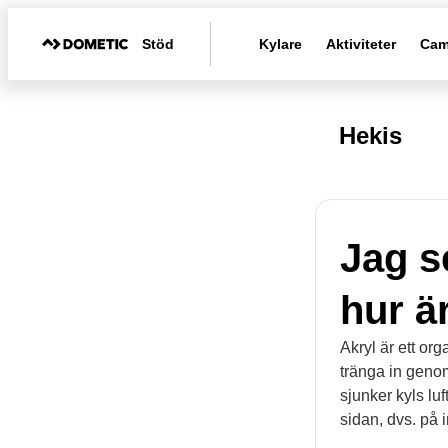
Stöd
Kylare
Aktiviteter
Cam
Hekis
Jag s
hur ä
Akryl är ett or
tränga in geno
sjunker kyls lu
sidan, dvs. på 