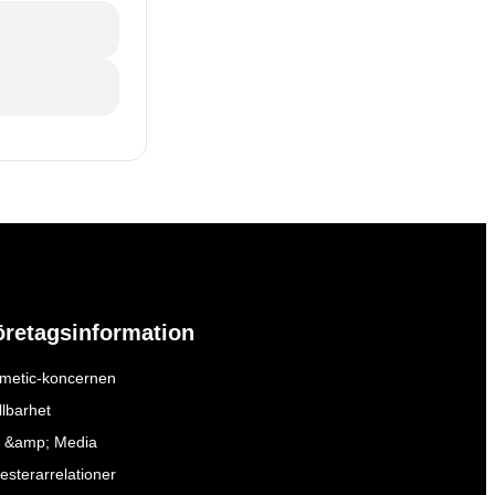
öretagsinformation
metic-koncernen
llbarhet
 &amp; Media
esterarrelationer