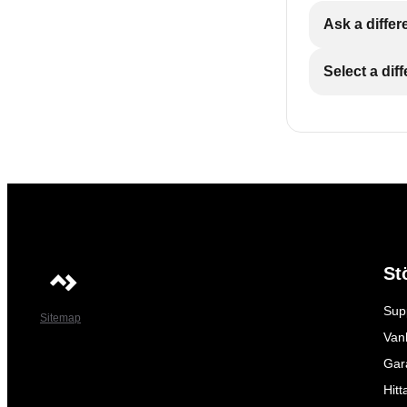
Ask a differ
Select a dif
St
Sup
Sitemap
Vanl
Gar
Hitt