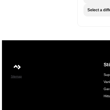
Select a dif
St
Sup
Sitemap
Vanl
Gar
Hitt