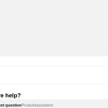
e help?
ent question
Produktassistent