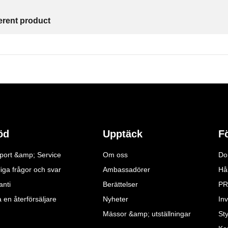
ferent product
öd
Upptäck
F
port &amp; Service
Om oss
Do
iga frågor och svar
Ambassadörer
Hå
anti
Berättelser
PR
a en återförsäljare
Nyheter
Inv
Mässor &amp; utställningar
St