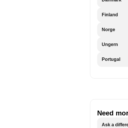
Finland
Norge
Ungern
Portugal
Need mor
Ask a differ