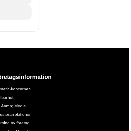
öretagsinformation
metic-koncernen
llbarhet
 &amp; Media
esterarrelationer
yrning av företag