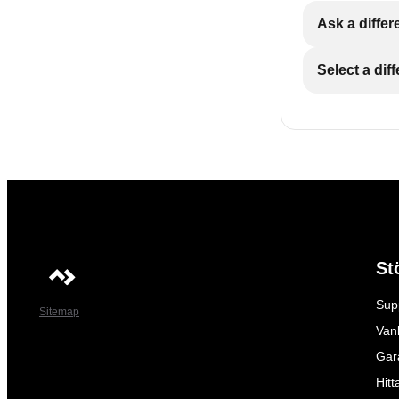
Ask a differ
Select a dif
St
Sup
Sitemap
Vanl
Gar
Hitt