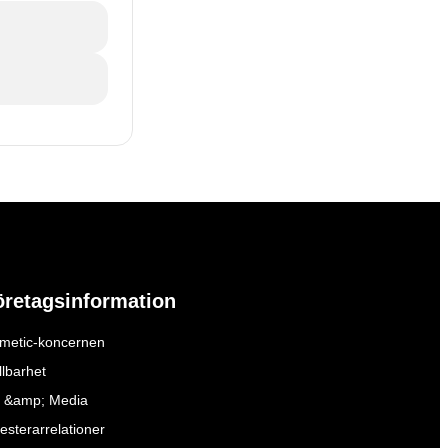
öretagsinformation
metic-koncernen
llbarhet
 &amp; Media
esterarrelationer