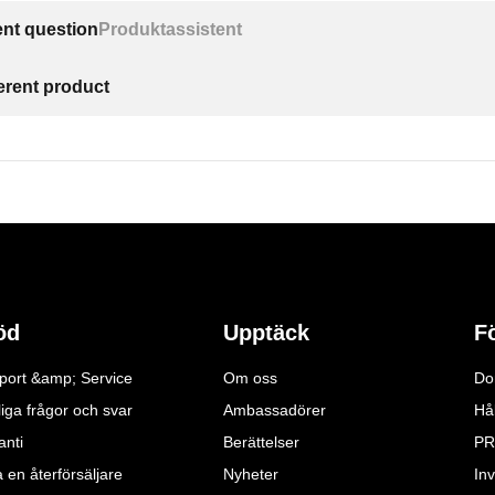
ent question
Produktassistent
ferent product
öd
Upptäck
F
port &amp; Service
Om oss
Do
iga frågor och svar
Ambassadörer
Hå
anti
Berättelser
PR
a en återförsäljare
Nyheter
Inv