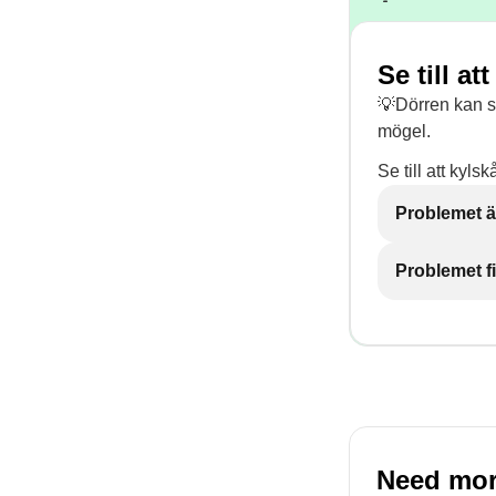
Se till a
💡Dörren kan stä
mögel.
Se till att kyl
Problemet ä
Problemet f
Need mor