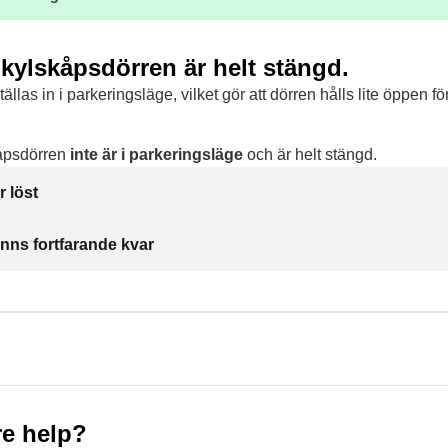
tt kylskåpsdörren är helt stängd.
llas in i parkeringsläge, vilket gör att dörren hålls lite öppen fö
skåpsdörren
inte är i parkeringsläge
och är helt stängd.
r löst
inns fortfarande kvar
e help?