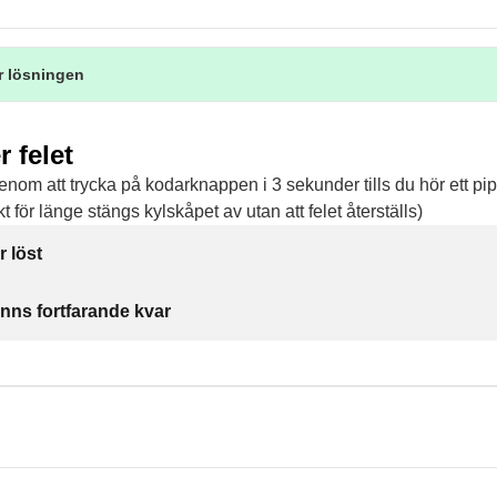
r lösningen
r felet
 genom att trycka på kodarknappen i 3 sekunder tills du hör ett pi
 för länge stängs kylskåpet av utan att felet återställs)
r löst
inns fortfarande kvar