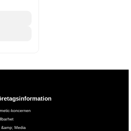
öretagsinformation
metic-koncernen
llbarhet
 &amp; Media