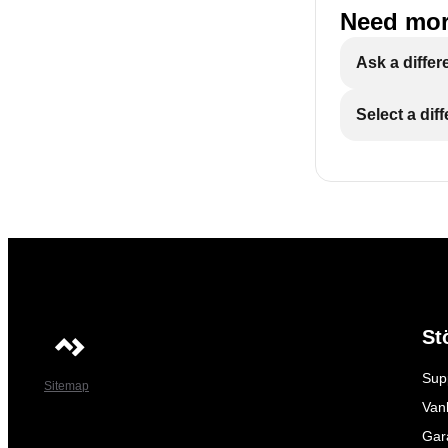
Need mor
Ask a differ
Select a dif
St
Sup
Sitemap
Vanl
Gar