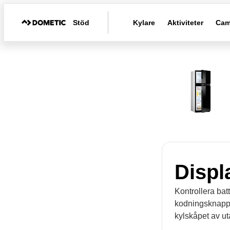
Stöd
Kylare
Aktiviteter
Cam
Displ
Kontrollera bat
kodningsknappen
kylskåpet av uta