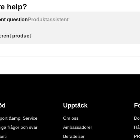
e help?
ent question
Produktassistent
ferent product
öd
Upptäck
F
port &amp; Service
Om oss
Do
iga frågor och svar
Ambassadörer
Hå
anti
Berättelser
PR