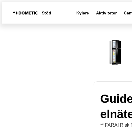
Stöd
Kylare
Aktiviteter
Cam
Guide
elnät
** FARA! Risk f