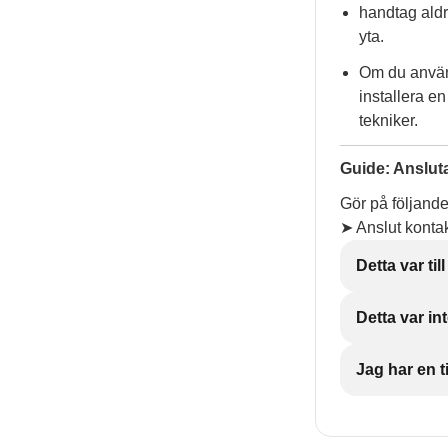
handtag aldr
yta.
Om du använ
installera e
tekniker.
Guide: Ansluta
Gör på följande 
➤ Anslut kontakt
Detta var till
Detta var int
Jag har en ti