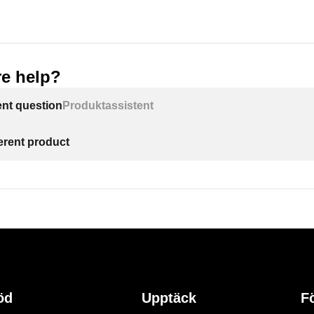
e help?
ent question
Produktassistent
ferent product
öd
Upptäck
F