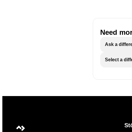
Need mor
Ask a differ
Select a dif
St