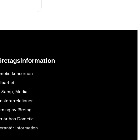
öretagsinformation
metic-koncernen
llbarhet
 &amp; Media
esterarrelationer
yrning av företag
rriär hos Dometic
verantör Information