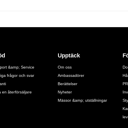
öd
Upptäck
F
port &amp; Service
Om oss
Do
iga frågor och svar
Ambassadörer
Hå
anti
Berättelser
PR
a en återförsäljare
Nyheter
Inv
Mässor &amp; utställningar
St
Ka
le