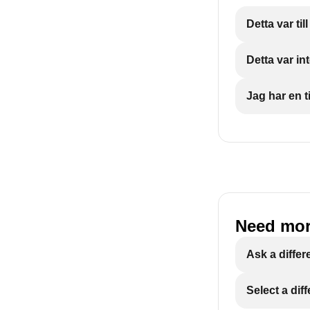
Detta var till
Sätt tillbaka h
SHOW MORE
Detta var int
Positionering 
Jag har en ti
SHOW MORE
Need mor
Ask a differ
Select a dif