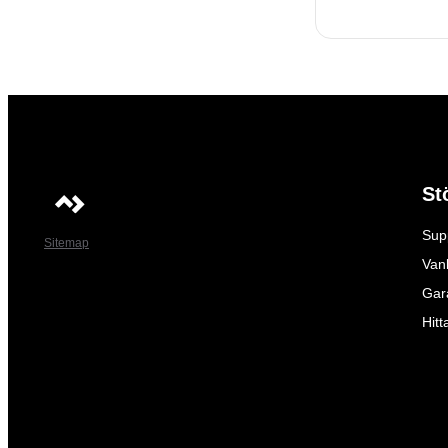
St
Sup
Sitemap
Vanl
Gar
Hitt