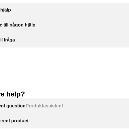
 hjälp
yllorna
e till någon hjälp
av hylla
ll fråga
e help?
ent question
Produktassistent
ferent product