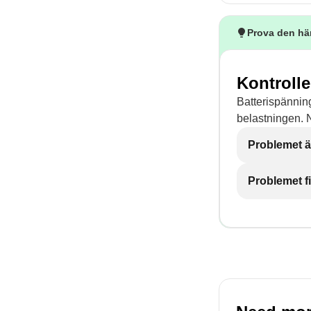
Prova den hä
Kontroll
Batterispänninge
belastningen. 
Problemet ä
Problemet f