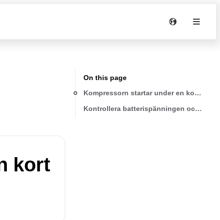
On this page
Kompressorn startar under en kort stun
Kontrollera batterispänningen och ladd
n kort