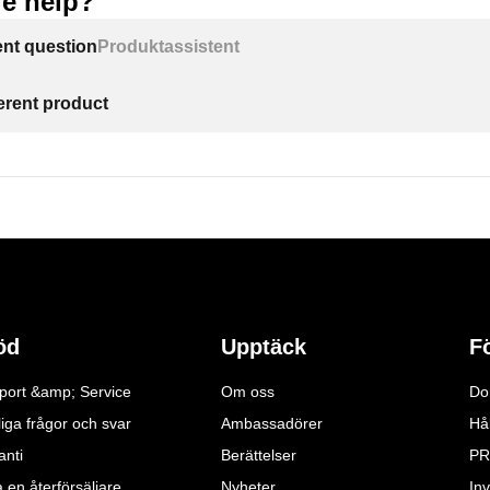
e help?
ent question
Produktassistent
ferent product
öd
Upptäck
F
port &amp; Service
Om oss
Do
iga frågor och svar
Ambassadörer
Hå
anti
Berättelser
PR
a en återförsäljare
Nyheter
Inv