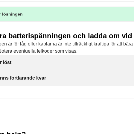
r lösningen
era batterispänningen och ladda om vid
n är för låg eller kablarna är inte tillräckligt kraftiga för att bär
Notera eventuella felkoder som visas.
r löst
inns fortfarande kvar