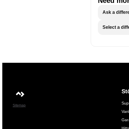
Need mor
Ask a differ
Select a dif
St
Sup
Sitemap
Vanl
Gar
Hitt