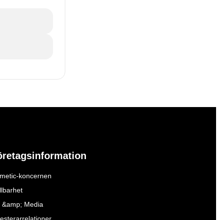
öretagsinformation
metic-koncernen
llbarhet
 &amp; Media
esterarrelationer