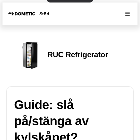
Stöd
RUC Refrigerator
Guide: slå
på/stänga av
kylskåpet?