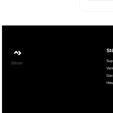
St
Sup
Sitemap
Vanl
Gar
Hitt