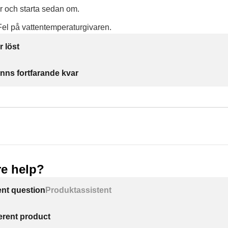
r och starta sedan om.
el på vattentemperaturgivaren.
r löst
inns fortfarande kvar
e help?
ent question
Produktassistent
ferent product