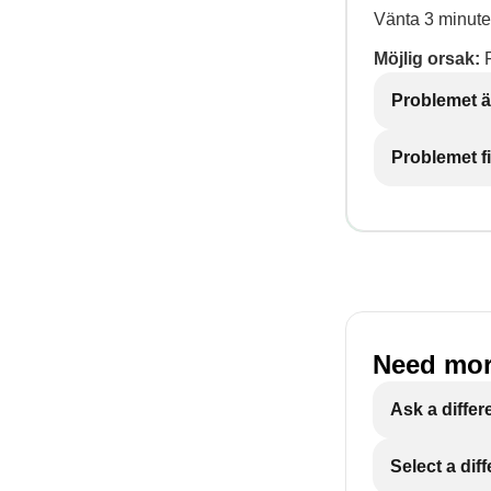
Vänta 3 minute
Möjlig orsak:
F
Problemet ä
Problemet f
Need mor
Ask a differ
Select a dif