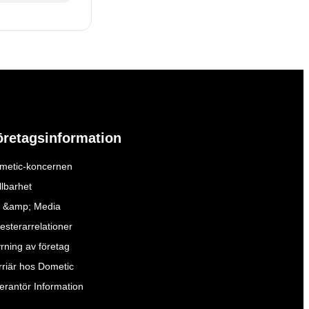
öretagsinformation
metic-koncernen
llbarhet
 &amp; Media
esterarrelationer
yrning av företag
rriär hos Dometic
verantör Information