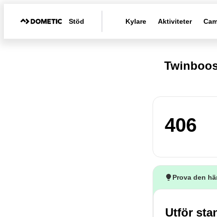
Stöd
Kylare
Aktiviteter
Cam
Twinboos
406
Prova den hä
Utför sta