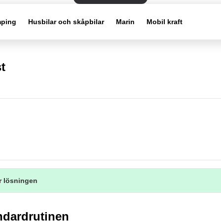
ping
Husbilar och skåpbilar
Marin
Mobil kraft
t
r lösningen
ndardrutinen