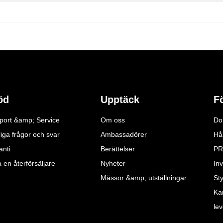
öd
Upptäck
F
port &amp; Service
Om oss
Do
iga frågor och svar
Ambassadörer
Hå
anti
Berättelser
PR
a en återförsäljare
Nyheter
Inv
Mässor &amp; utställningar
St
Ka
le