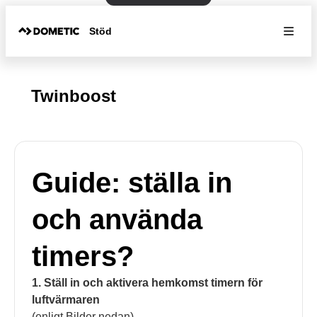
Stöd
Twinboost
Guide: ställa in
och använda
timers?
1. Ställ in och aktivera hemkomst timern för
luftvärmaren
(enligt Bilder nedan)