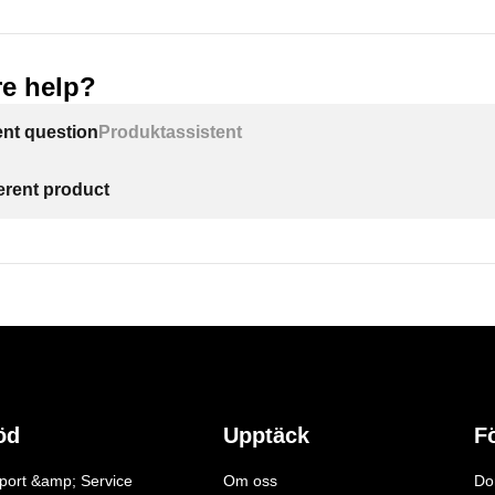
e help?
ent question
Produktassistent
ferent product
öd
Upptäck
F
port &amp; Service
Om oss
Do