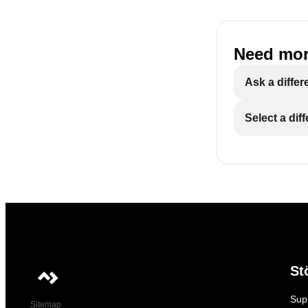
Need mor
Ask a differ
Select a dif
St
Sup
Sitemap