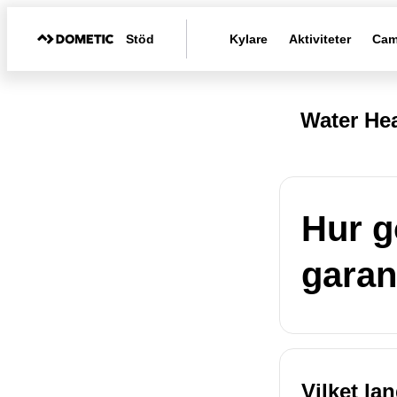
Stöd
Kylare
Aktiviteter
Cam
Water Hea
Hur gö
garan
Vilket la