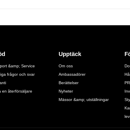
öd
Upptäck
F
port &amp; Service
Om oss
Do
iga frågor och svar
Ambassadörer
Hå
anti
Berättelser
PR
a en återförsäljare
Nyheter
Inv
Mässor &amp; utställningar
St
Ka
le