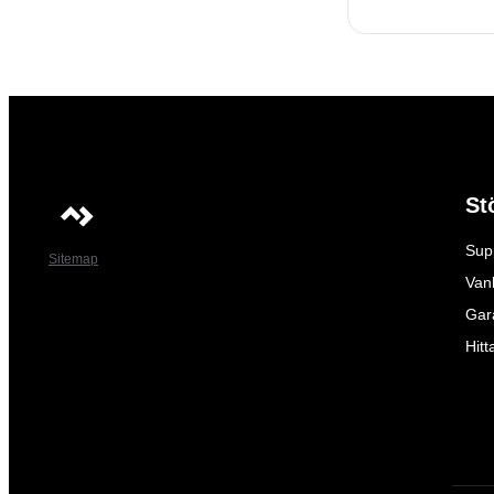
St
Sup
Sitemap
Vanl
Gar
Hitt