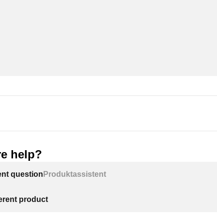
e help?
ent question
Produktassistent
ferent product