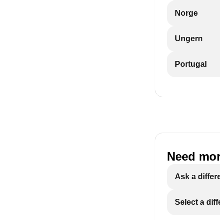
Norge
Ungern
Portugal
Need mor
Ask a differ
Select a dif