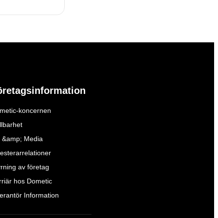
öretagsinformation
metic-koncernen
llbarhet
 &amp; Media
esterarrelationer
yrning av företag
rriär hos Dometic
verantör Information