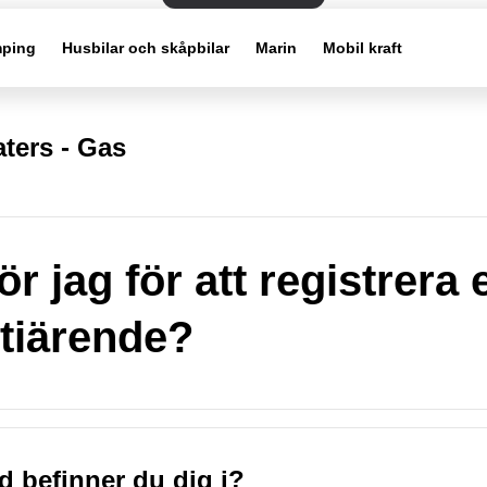
ping
Husbilar och skåpbilar
Marin
Mobil kraft
ters - Gas
r jag för att registrera e
tiärende?
nd befinner du dig i?