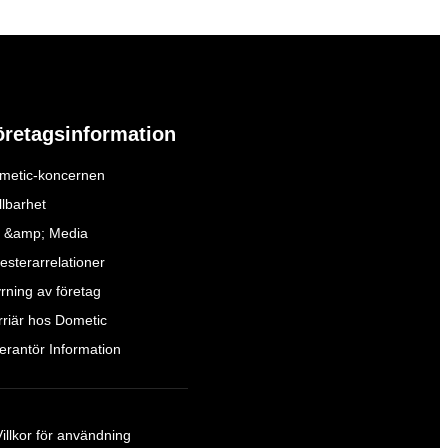
öretagsinformation
metic-koncernen
llbarhet
 &amp; Media
esterarrelationer
yrning av företag
rriär hos Dometic
verantör Information
Villkor för användning