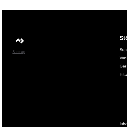
St
Sup
Sitemap
Vanl
Gar
Hitt
Inte