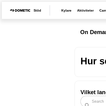
Stöd
Kylare
Aktiviteter
Cam
On Deman
Hur s
Vilket la