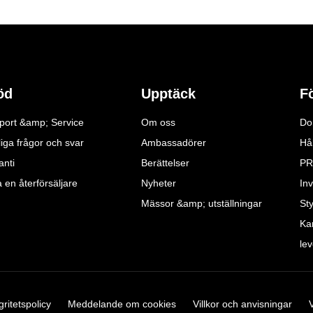
öd
Upptäck
F
port &amp; Service
Om oss
Do
iga frågor och svar
Ambassadörer
Hå
anti
Berättelser
PR
a en återförsäljare
Nyheter
Inv
Mässor &amp; utställningar
St
Ka
le
gritetspolicy
Meddelande om cookies
Villkor och anvisningar