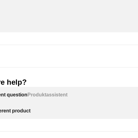
e help?
ent question
Produktassistent
ferent product