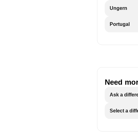
Ungern
Portugal
Need mor
Ask a differ
Select a dif